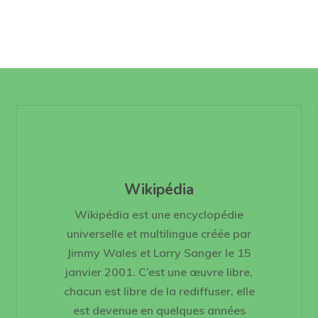
Wikipédia
Wikipédia est une encyclopédie
universelle et multilingue créée par
Jimmy Wales et Larry Sanger le 15
janvier 2001. C’est une œuvre libre,
chacun est libre de la rediffuser, elle
est devenue en quelques années