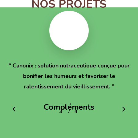
NOS PROJETS
“
Canonix : solution nutraceutique conçue pour
bonifier les humeurs et favoriser le
ralentissement du vieillissement.
”
Compléments
/
1
2
3
4
4
alimentaires