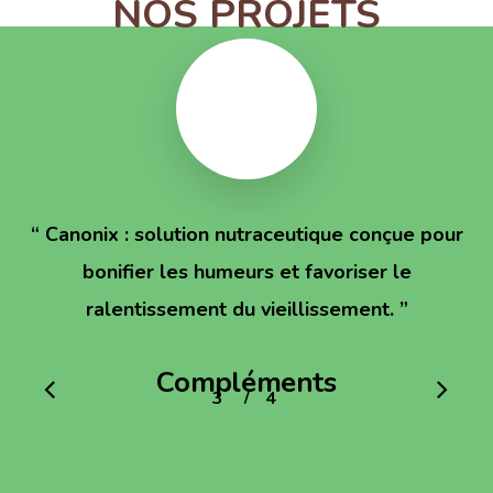
NOS PROJETS
“
Canonix : solution nutraceutique conçue pour
bonifier les humeurs et favoriser le
ralentissement du vieillissement.
”
Compléments
/
1
2
3
4
4
alimentaires