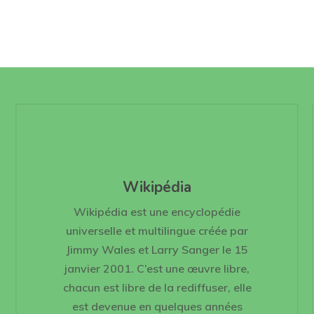
Wikipédia
Wikipédia est une encyclopédie
universelle et multilingue créée par
Jimmy Wales et Larry Sanger le 15
janvier 2001. C’est une œuvre libre,
chacun est libre de la rediffuser, elle
est devenue en quelques années