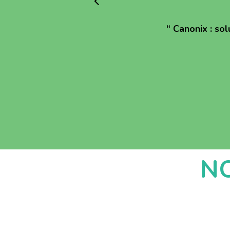
“
Canonix : sol
N