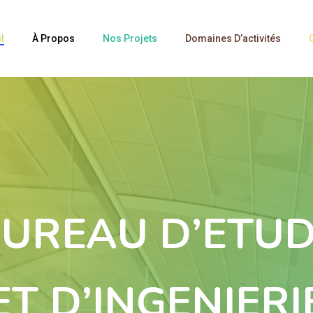
l
À Propos
Nos Projets
Domaines D’activités
UREAU D’ETU
ET D’INGENIERI