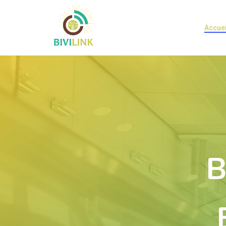
Accuei
B