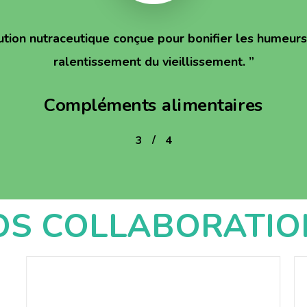
ution nutraceutique conçue pour bonifier les humeurs 
ralentissement du vieillissement.
”
Compléments alimentaires
/
1
2
3
4
4
OS COLLABORATIO