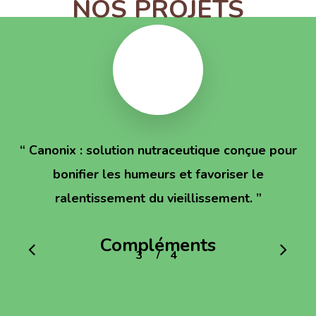
NOS PROJETS
“
Canonix : solution nutraceutique conçue pour
bonifier les humeurs et favoriser le
ralentissement du vieillissement.
”
Compléments
/
1
2
3
4
4
alimentaires