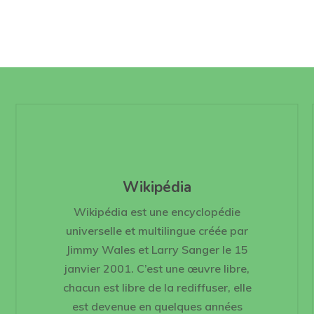
Wikipédia
Wikipédia est une encyclopédie
universelle et multilingue créée par
Jimmy Wales et Larry Sanger le 15
janvier 2001. C’est une œuvre libre,
chacun est libre de la rediffuser, elle
est devenue en quelques années