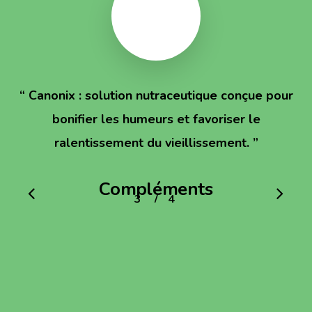
“
Canonix : solution nutraceutique conçue pour
bonifier les humeurs et favoriser le
ralentissement du vieillissement.
”
Compléments
/
1
2
3
4
4
alimentaires