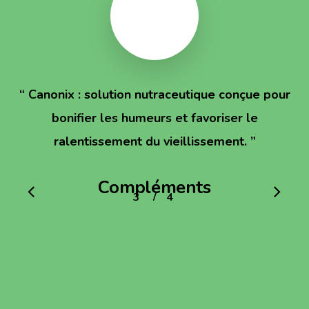
“
Canonix : solution nutraceutique conçue pour
bonifier les humeurs et favoriser le
ralentissement du vieillissement.
”
Compléments
/
1
2
3
4
4
alimentaires