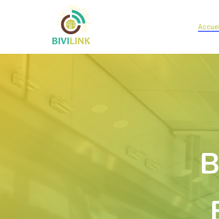
Accuei
B