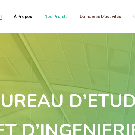
l
À Propos
Nos Projets
Domaines D’activités
UREAU D’ETU
ET D’INGENIERI