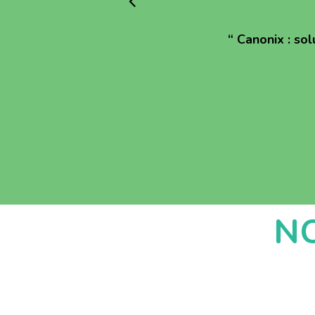
“
Canonix : sol
N