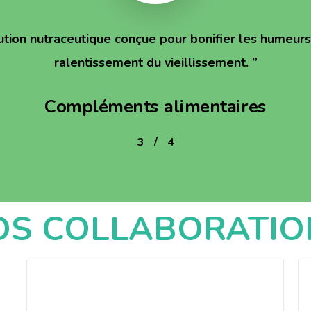
ution nutraceutique conçue pour bonifier les humeurs 
ralentissement du vieillissement.
”
Compléments alimentaires
/
1
2
3
4
4
OS COLLABORATIO