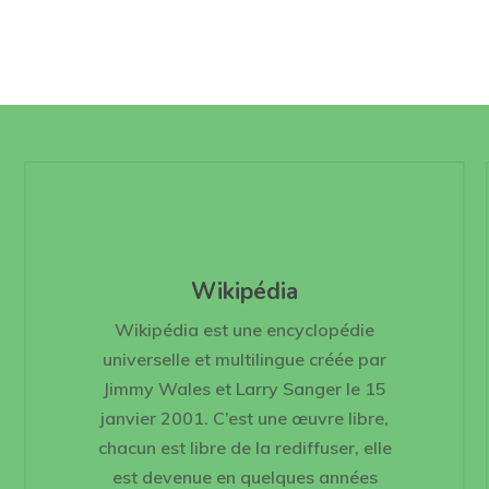
Wikipédia
Wikipédia est une encyclopédie
universelle et multilingue créée par
Jimmy Wales et Larry Sanger le 15
janvier 2001. C’est une œuvre libre,
chacun est libre de la rediffuser, elle
est devenue en quelques années