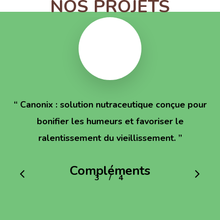
NOS PROJETS
“
Canonix : solution nutraceutique conçue pour
bonifier les humeurs et favoriser le
ralentissement du vieillissement.
”
Compléments
/
1
2
3
4
4
alimentaires