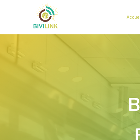
Accuei
B