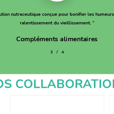
ution nutraceutique conçue pour bonifier les humeurs 
ralentissement du vieillissement.
”
Compléments alimentaires
/
1
2
3
4
4
OS COLLABORATIO