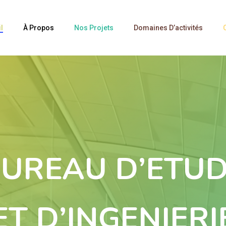
l
À Propos
Nos Projets
Domaines D’activités
UREAU D’ETU
ET D’INGENIERI