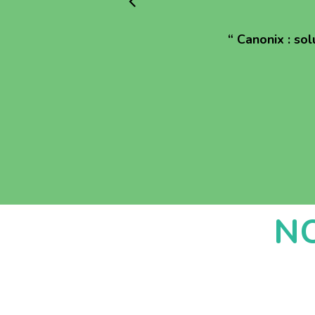
“
Canonix : sol
N