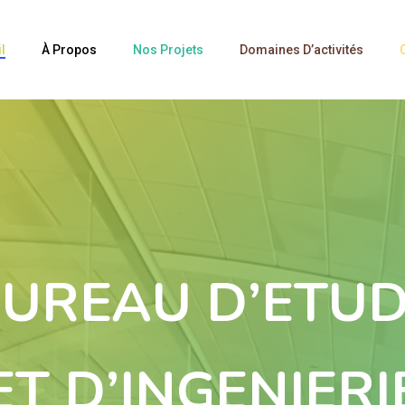
l
À Propos
Nos Projets
Domaines D’activités
UREAU D’ETU
ET D’INGENIERI