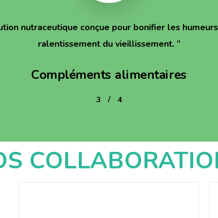
ution nutraceutique conçue pour bonifier les humeurs 
ralentissement du vieillissement.
”
Compléments alimentaires
/
1
2
3
4
4
OS COLLABORATIO