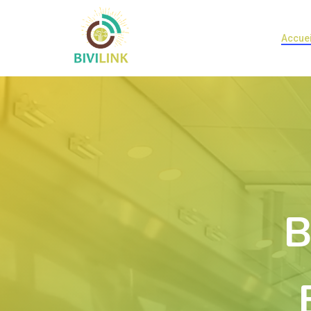
Accuei
B