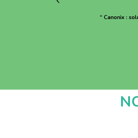
“
Canonix : sol
N