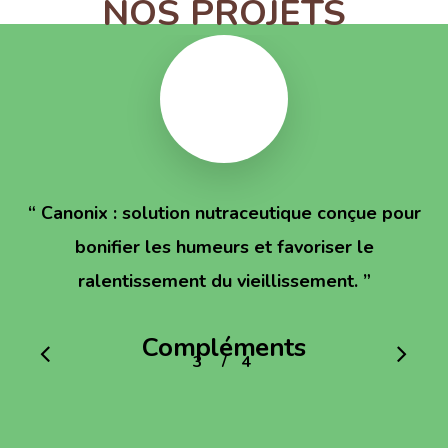
NOS PROJETS
“
Canonix : solution nutraceutique conçue pour
bonifier les humeurs et favoriser le
ralentissement du vieillissement.
”
Compléments
/
1
2
3
4
4
alimentaires