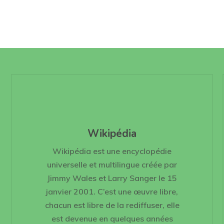
Wikipédia
Wikipédia est une encyclopédie
universelle et multilingue créée par
Jimmy Wales et Larry Sanger le 15
janvier 2001. C’est une œuvre libre,
chacun est libre de la rediffuser, elle
est devenue en quelques années