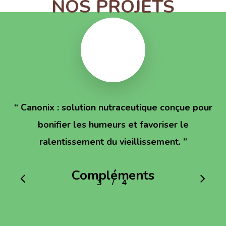
NOS PROJETS
“
Canonix : solution nutraceutique conçue pour
bonifier les humeurs et favoriser le
ralentissement du vieillissement.
”
Compléments
/
1
2
3
4
4
alimentaires