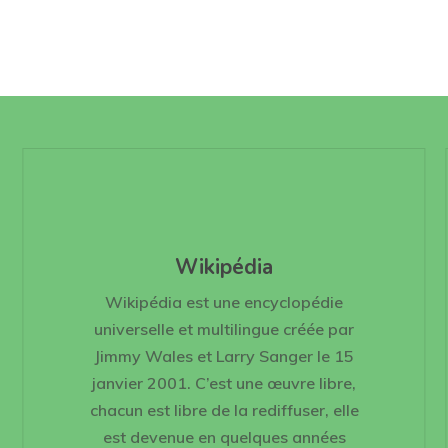
Wikipédia
Wikipédia est une encyclopédie
universelle et multilingue créée par
Jimmy Wales et Larry Sanger le 15
janvier 2001. C’est une œuvre libre,
chacun est libre de la rediffuser, elle
est devenue en quelques années