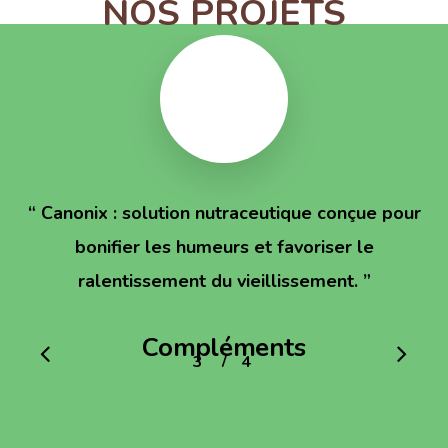
NOS PROJETS
“
Canonix : solution nutraceutique conçue pour
bonifier les humeurs et favoriser le
ralentissement du vieillissement.
”
Compléments
/
1
2
3
4
4
alimentaires