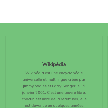
Wikipédia
Wikipédia est une encyclopédie
universelle et multilingue créée par
Jimmy Wales et Larry Sanger le 15
janvier 2001. C’est une œuvre libre,
chacun est libre de la rediffuser, elle
est devenue en quelques années