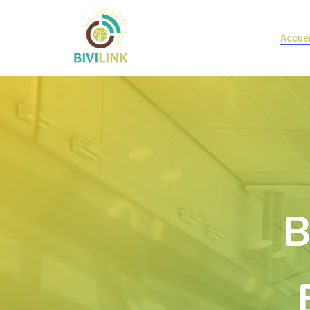
Accuei
B