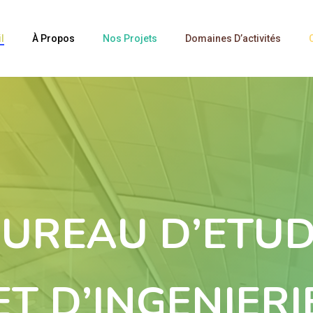
l
À Propos
Nos Projets
Domaines D’activités
UREAU D’ETU
ET D’INGENIERI