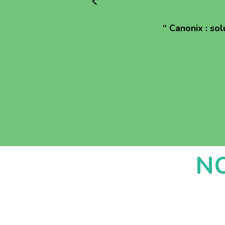
“
Canonix : sol
N