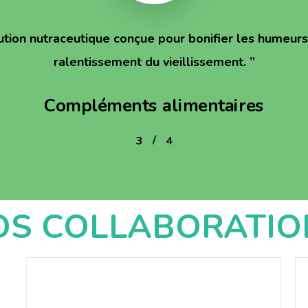
ution nutraceutique conçue pour bonifier les humeurs 
ralentissement du vieillissement.
”
Compléments alimentaires
/
1
2
3
4
4
OS COLLABORATIO