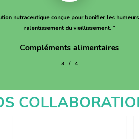
ution nutraceutique conçue pour bonifier les humeurs 
ralentissement du vieillissement.
”
Compléments alimentaires
/
1
2
3
4
4
OS COLLABORATIO