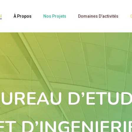
l
À Propos
Nos Projets
Domaines D’activités
UREAU D’ETU
ET D’INGENIERI