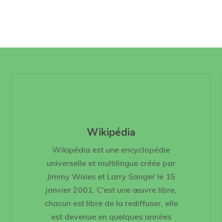
Wikipédia
Wikipédia est une encyclopédie
universelle et multilingue créée par
Jimmy Wales et Larry Sanger le 15
janvier 2001. C’est une œuvre libre,
chacun est libre de la rediffuser, elle
est devenue en quelques années