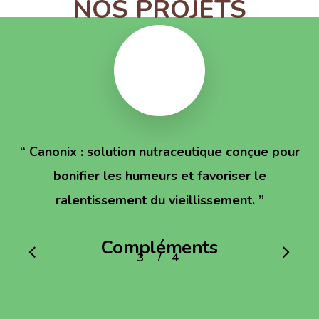
NOS PROJETS
“
Canonix : solution nutraceutique conçue pour
bonifier les humeurs et favoriser le
ralentissement du vieillissement.
”
Compléments
/
1
2
3
4
4
alimentaires