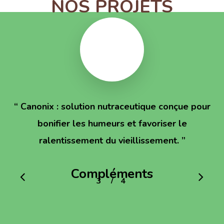
NOS PROJETS
“
Canonix : solution nutraceutique conçue pour
bonifier les humeurs et favoriser le
ralentissement du vieillissement.
”
Compléments
/
1
2
3
4
4
alimentaires