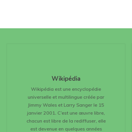
Wikipédia
Wikipédia est une encyclopédie
universelle et multilingue créée par
Jimmy Wales et Larry Sanger le 15
janvier 2001. C’est une œuvre libre,
chacun est libre de la rediffuser, elle
est devenue en quelques années